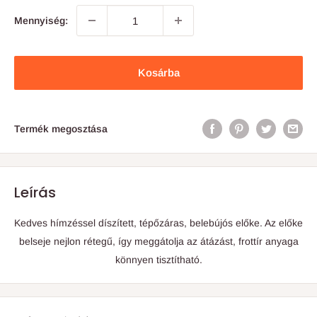
Mennyiség:
Kosárba
Termék megosztása
Leírás
Kedves hímzéssel díszített, tépőzáras, belebújós előke. Az előke
belseje nejlon rétegű, így meggátolja az átázást, frottír anyaga
könnyen tisztítható.