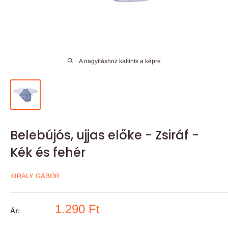
A nagyításhoz kattints a képre
Belebújós, ujjas előke - Zsiráf -
Kék és fehér
KIRÁLY GÁBOR
Akciós
1.290 Ft
Ár:
ár