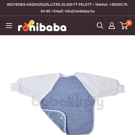
Átugrás
INGYENES HÁZHOZSZÁLLÍTÁS 20.000 FT FELETT • Telefon: +3630/176-
54-80 • Email: info@ronibaba.hu
0
ronibaba