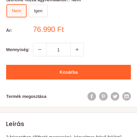
Nem
Igen
Akciós
76.990 Ft
Ár:
ár
Mennyiség:
Kosárba
Termék megosztása
Leírás
3 fokozatban állítható magasságú, kényelmes fekvő felületű