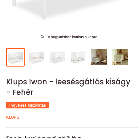
A nagyításhoz kattints a képre
Klups Iwon - leesésgátlós kiságy
- Fehér
Ingyenes kiszállítás
KLUPS
Szeretne hozzá ágyneműtartót?:
Nem