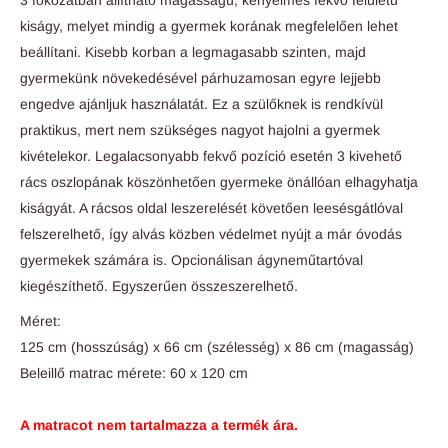
kiságy, melyet mindig a gyermek korának megfelelően lehet
beállítani. Kisebb korban a legmagasabb szinten, majd
gyermekünk növekedésével párhuzamosan egyre lejjebb
engedve ajánljuk használatát. Ez a szülőknek is rendkívül
praktikus, mert nem szükséges nagyot hajolni a gyermek
kivételekor. Legalacsonyabb fekvő pozíció esetén 3 kivehető
rács oszlopának köszönhetően gyermeke önállóan elhagyhatja
kiságyát. A rácsos oldal leszerelését követően leesésgátlóval
felszerelhető, így alvás közben védelmet nyújt a már óvodás
gyermekek számára is. Opcionálisan ágyneműtartóval
kiegészíthető. Egyszerűen összeszerelhető.
Méret:
125 cm (hosszúság) x 66 cm (szélesség) x 86 cm (magasság)
Beleillő matrac mérete: 60 x 120 cm
A matracot nem tartalmazza a termék ára.