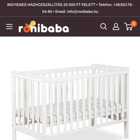
Átugrás
INGYENES HÁZHOZSZÁLLÍTÁS 20.000 FT FELETT • Telefon: +3630/176-
54-80 • Email: info@ronibaba.hu
0
ronibaba