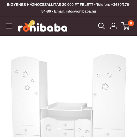
Átugrás
INGYENES HÁZHOZSZÁLLÍTÁS 20.000 FT FELETT • Telefon: +3630/176-
54-80 • Email: info@ronibaba.hu
0
ronibaba