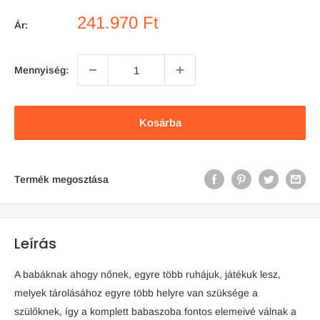
Akciós
241.970 Ft
Ár:
ár
Mennyiség:
Kosárba
Termék megosztása
Leírás
A babáknak ahogy nőnek, egyre több ruhájuk, játékuk lesz,
melyek tárolásához egyre több helyre van szüksége a
szülőknek, így a komplett babaszoba fontos elemeivé válnak a