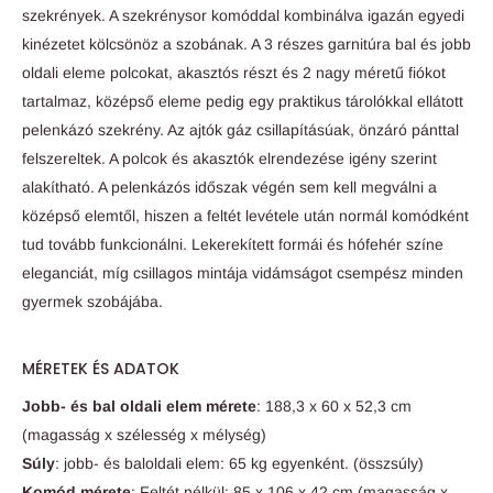
szekrények. A szekrénysor komóddal kombinálva igazán egyedi
kinézetet kölcsönöz a szobának. A 3 részes garnitúra bal és jobb
oldali eleme polcokat, akasztós részt és 2 nagy méretű fiókot
tartalmaz, középső eleme pedig egy praktikus tárolókkal ellátott
pelenkázó szekrény. Az ajtók gáz csillapításúak, önzáró pánttal
felszereltek. A polcok és akasztók elrendezése igény szerint
alakítható. A pelenkázós időszak végén sem kell megválni a
középső elemtől, hiszen a feltét levétele után normál komódként
tud tovább funkcionálni. Lekerekített formái és hófehér színe
eleganciát, míg csillagos mintája vidámságot csempész minden
gyermek szobájába.
MÉRETEK ÉS ADATOK
Jobb- és bal oldali elem mérete
: 188,3 x 60 x 52,3 cm
(magasság x szélesség x mélység)
Súly
: jobb- és baloldali elem: 65 kg egyenként. (összsúly)
Komód mérete
: Feltét nélkül: 85 x 106 x 42 cm (magasság x