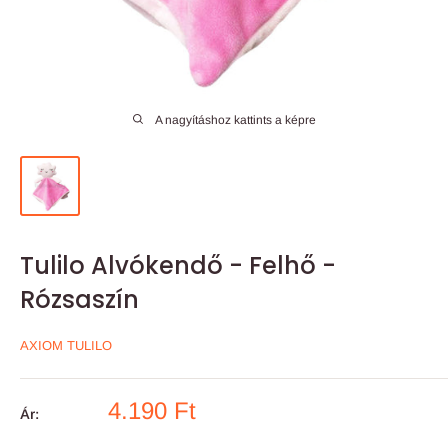
A nagyításhoz kattints a képre
Tulilo Alvókendő - Felhő -
Rózsaszín
AXIOM TULILO
Akciós
4.190 Ft
Ár:
ár